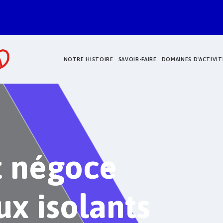
NOTRE HISTOIRE
SAVOIR-FAIRE
DOMAINES D'ACTIVIT
t négoce
ux isolants