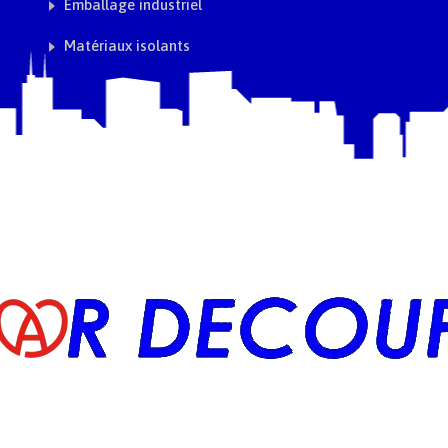
Emballage industriel
Matériaux isolants
eam
Politiques de confidentialit