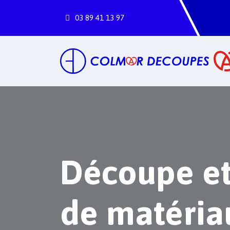
03
89
41
13
97
Découpe e
de matéria