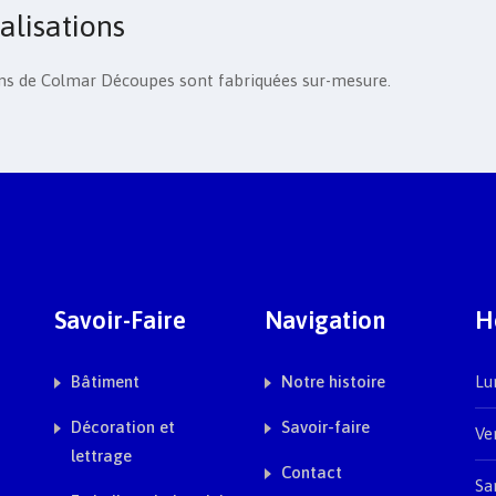
alisations
ions de Colmar Découpes sont fabriquées sur-mesure.
Savoir-Faire
Navigation
H
Bâtiment
Notre histoire
Lun
Décoration et
Savoir-faire
Ve
lettrage
Contact
Sa