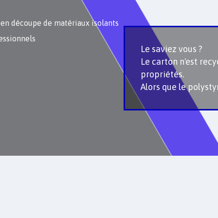
 en découpe de matériaux isolants
essionnels
Le saviez vous ?
Le carton n'est recy
propriétés.
Alors que le polysty