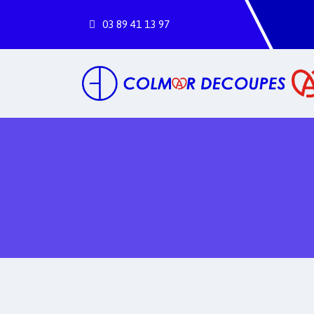
03
89
41
13
97