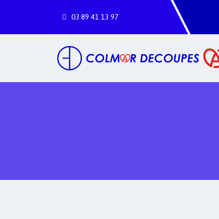
03
89
41
13
97