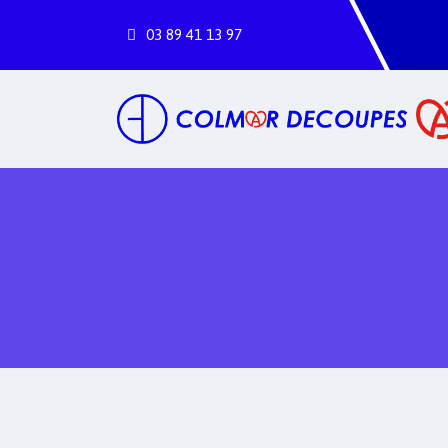
03
89
41
13
97